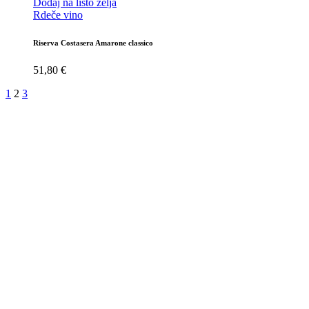
Dodaj na listo želja
Rdeče vino
Riserva Costasera Amarone classico
51,80
€
1
2
3