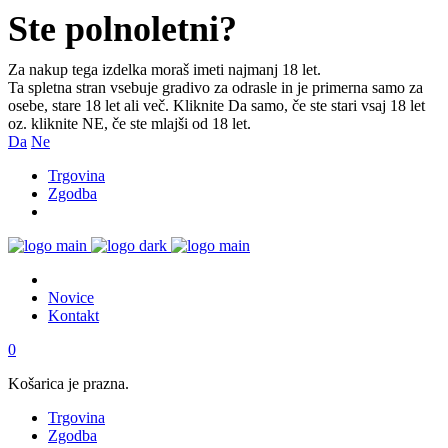
Ste polnoletni?
Za nakup tega izdelka moraš imeti najmanj 18 let.
Ta spletna stran vsebuje gradivo za odrasle in je primerna samo za
osebe, stare 18 let ali več. Kliknite Da samo, če ste stari vsaj 18 let
oz. kliknite NE, če ste mlajši od 18 let.
Da
Ne
Trgovina
Zgodba
Novice
Kontakt
0
Košarica je prazna.
Trgovina
Zgodba