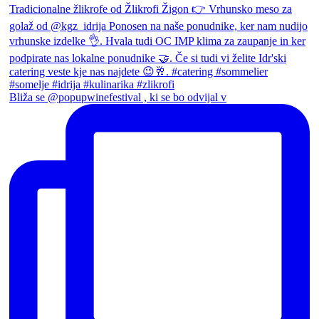
Bliža se @popupwinefestival , ki se bo odvijal v