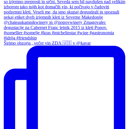
Širimo obzorja , večer vin ZDA 🇺🇸 v @kavar