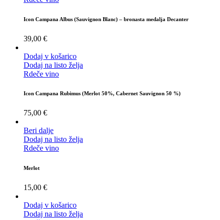
Icon Campana Albus (Sauvignon Blanc) – bronasta medalja Decanter
39,00
€
Dodaj v košarico
Dodaj na listo želja
Rdeče vino
Icon Campana Rubimus (Merlot 50%, Cabernet Sauvignon 50 %)
75,00
€
Beri dalje
Dodaj na listo želja
Rdeče vino
Merlot
15,00
€
Dodaj v košarico
Dodaj na listo želja