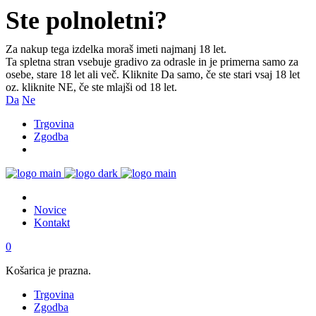
Ste polnoletni?
Za nakup tega izdelka moraš imeti najmanj 18 let.
Ta spletna stran vsebuje gradivo za odrasle in je primerna samo za
osebe, stare 18 let ali več. Kliknite Da samo, če ste stari vsaj 18 let
oz. kliknite NE, če ste mlajši od 18 let.
Da
Ne
Trgovina
Zgodba
Novice
Kontakt
0
Košarica je prazna.
Trgovina
Zgodba