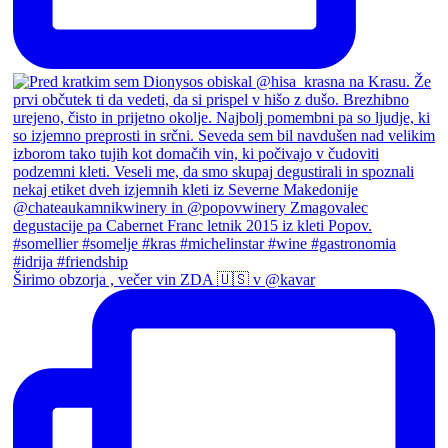
Širimo obzorja , večer vin ZDA 🇺🇸 v @kavar