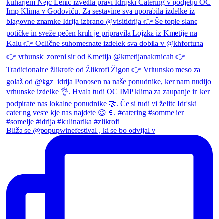
Bliža se @popupwinefestival , ki se bo odvijal v