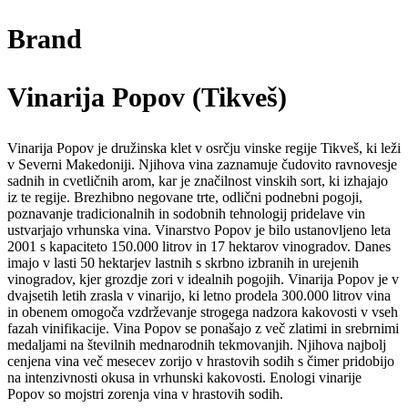
Brand
Vinarija Popov (Tikveš)
Vinarija Popov je družinska klet v osrčju vinske regije Tikveš, ki leži
v Severni Makedoniji. Njihova vina zaznamuje čudovito ravnovesje
sadnih in cvetličnih arom, kar je značilnost vinskih sort, ki izhajajo
iz te regije. Brezhibno negovane trte, odlični podnebni pogoji,
poznavanje tradicionalnih in sodobnih tehnologij pridelave vin
ustvarjajo vrhunska vina. Vinarstvo Popov je bilo ustanovljeno leta
2001 s kapaciteto 150.000 litrov in 17 hektarov vinogradov. Danes
imajo v lasti 50 hektarjev lastnih s skrbno izbranih in urejenih
vinogradov, kjer grozdje zori v idealnih pogojih. Vinarija Popov je v
dvajsetih letih zrasla v vinarijo, ki letno prodela 300.000 litrov vina
in obenem omogoča vzdrževanje strogega nadzora kakovosti v vseh
fazah vinifikacije. Vina Popov se ponašajo z več zlatimi in srebrnimi
medaljami na številnih mednarodnih tekmovanjih. Njihova najbolj
cenjena vina več mesecev zorijo v hrastovih sodih s čimer pridobijo
na intenzivnosti okusa in vrhunski kakovosti. Enologi vinarije
Popov so mojstri zorenja vina v hrastovih sodih.