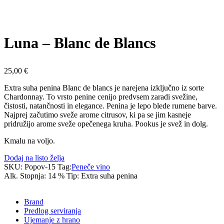
Luna – Blanc de Blancs
25,00
€
Extra suha penina Blanc de blancs je narejena izključno iz sorte
Chardonnay. To vrsto penine cenijo predvsem zaradi svežine,
čistosti, natančnosti in elegance. Penina je lepo blede rumene barve.
Najprej začutimo sveže arome citrusov, ki pa se jim kasneje
pridružijo arome sveže opečenega kruha. Pookus je svež in dolg.
Kmalu na voljo.
Dodaj na listo želja
SKU:
Popov-15
Tag:
Peneče vino
Alk. Stopnja:
14 %
Tip:
Extra suha penina
Brand
Predlog serviranja
Ujemanje z hrano