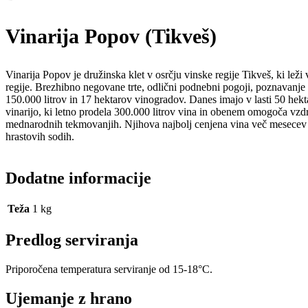
Vinarija Popov (Tikveš)
Vinarija Popov je družinska klet v osrčju vinske regije Tikveš, ki leži
regije. Brezhibno negovane trte, odlični podnebni pogoji, poznavanje 
150.000 litrov in 17 hektarov vinogradov. Danes imajo v lasti 50 hektar
vinarijo, ki letno prodela 300.000 litrov vina in obenem omogoča vzdr
mednarodnih tekmovanjih. Njihova najbolj cenjena vina več mesecev zo
hrastovih sodih.
Dodatne informacije
Teža
1 kg
Predlog serviranja
Priporočena temperatura serviranje od 15-18°C.
Ujemanje z hrano