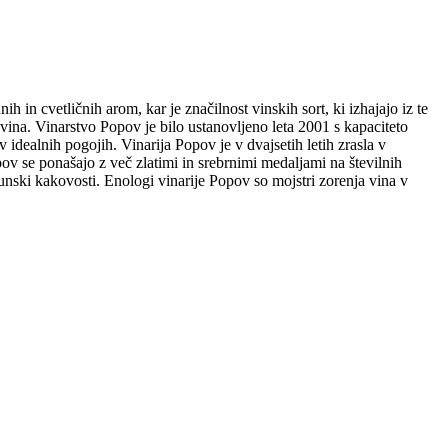
 in cvetličnih arom, kar je značilnost vinskih sort, ki izhajajo iz te
vina. Vinarstvo Popov je bilo ustanovljeno leta 2001 s kapaciteto
 idealnih pogojih. Vinarija Popov je v dvajsetih letih zrasla v
ov se ponašajo z več zlatimi in srebrnimi medaljami na številnih
nski kakovosti. Enologi vinarije Popov so mojstri zorenja vina v