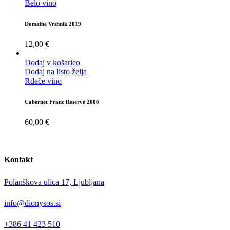
Belo vino
Domaine Vrshnik 2019
12,00
€
Dodaj v košarico
Dodaj na listo želja
Rdeče vino
Cabernet Franc Reserve 2006
60,00
€
Kontakt
Polanškova ulica 17, Ljubljana
info@dionysos.si
+386 41 423 510