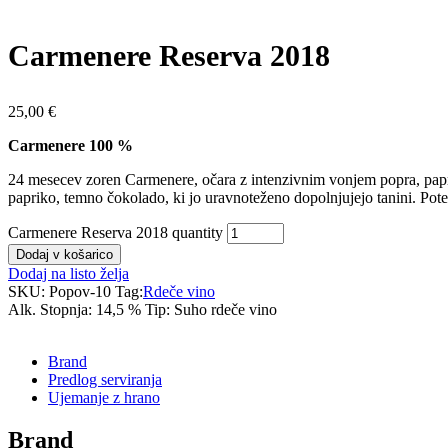
Carmenere Reserva 2018
25,00
€
Carmenere 100 %
24 mesecev zoren Carmenere, očara z intenzivnim vonjem popra, papri
papriko, temno čokolado, ki jo uravnoteženo dopolnjujejo tanini. Potenc
Carmenere Reserva 2018 quantity
Dodaj v košarico
Dodaj na listo želja
SKU:
Popov-10
Tag:
Rdeče vino
Alk. Stopnja:
14,5 %
Tip:
Suho rdeče vino
Brand
Predlog serviranja
Ujemanje z hrano
Brand