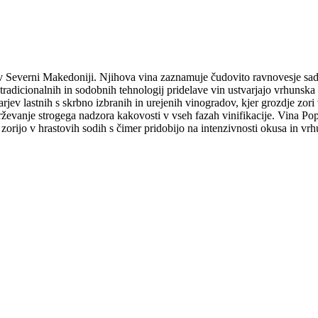
 v Severni Makedoniji. Njihova vina zaznamuje čudovito ravnovesje sadnih
tradicionalnih in sodobnih tehnologij pridelave vin ustvarjajo vrhunska 
jev lastnih s skrbno izbranih in urejenih vinogradov, kjer grozdje zori v
ževanje strogega nadzora kakovosti v vseh fazah vinifikacije. Vina Pop
rijo v hrastovih sodih s čimer pridobijo na intenzivnosti okusa in vrhu