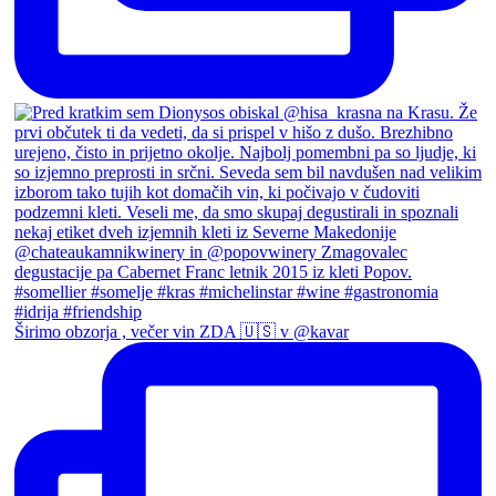
Širimo obzorja , večer vin ZDA 🇺🇸 v @kavar