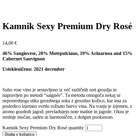
Kamnik Sexy Premium Dry Rosé
14,00
€
46% Sangiovese, 20% Motepulciano, 19% Arinarnoa and 15%
Cabernet Sauvignon
Ustekleničeno: 2021 december
Suho rose vino je sestavljeno iz več različnih sort grozdja in
napravljen po metodi “saignée”. Ta metoda omogoča nekaj ur
neposrednega stika grozdnega soka z grozdno kožico, kar ima za
posledico izjemno svetlo rožnato barvo vina. Na vonju je izjemen, z
aromo gozdnih jagod; prevladujejo note maline in jagode. Okus je
srednje močan, saden in harmoničen, z dolgim ​​pookusom.
Kamnik Sexy Premium Dry Rosé quantity
Dodaj v košarico