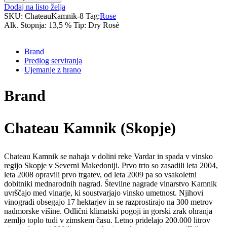
Dodaj na listo želja
SKU:
ChateauKamnik-8
Tag:
Rose
Alk. Stopnja:
13,5 %
Tip:
Dry Rosé
Brand
Predlog serviranja
Ujemanje z hrano
Brand
Chateau Kamnik (Skopje)
Chateau Kamnik se nahaja v dolini reke Vardar in spada v vinsko
regijo Skopje v Severni Makedoniji. Prvo trto so zasadili leta 2004,
leta 2008 opravili prvo trgatev, od leta 2009 pa so vsakoletni
dobitniki mednarodnih nagrad. Številne nagrade vinarstvo Kamnik
uvrščajo med vinarje, ki soustvarjajo vinsko umetnost. Njihovi
vinogradi obsegajo 17 hektarjev in se razprostirajo na 300 metrov
nadmorske višine. Odlični klimatski pogoji in gorski zrak ohranja
zemljo toplo tudi v zimskem času. Letno pridelajo 200.000 litrov