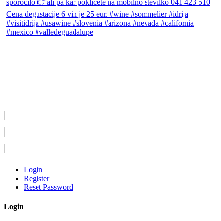
Login
Register
Reset Password
Login