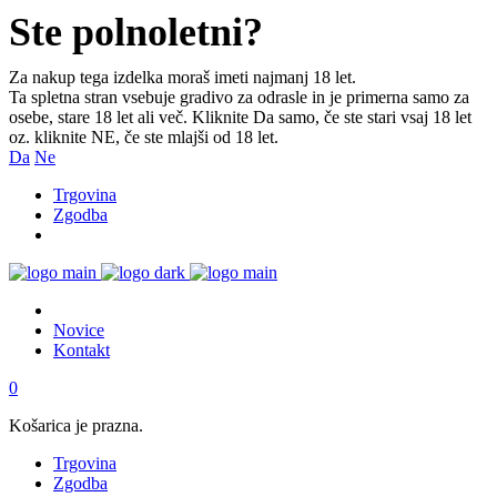
Ste polnoletni?
Za nakup tega izdelka moraš imeti najmanj 18 let.
Ta spletna stran vsebuje gradivo za odrasle in je primerna samo za
osebe, stare 18 let ali več. Kliknite Da samo, če ste stari vsaj 18 let
oz. kliknite NE, če ste mlajši od 18 let.
Da
Ne
Trgovina
Zgodba
Novice
Kontakt
0
Košarica je prazna.
Trgovina
Zgodba