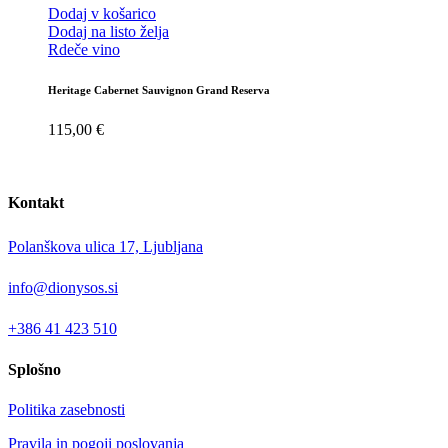
Dodaj v košarico
Dodaj na listo želja
Rdeče vino
Heritage Cabernet Sauvignon Grand Reserva
115,00
€
Kontakt
Polanškova ulica 17, Ljubljana
info@dionysos.si
+386 41 423 510
Splošno
Politika zasebnosti
Pravila in pogoji poslovanja