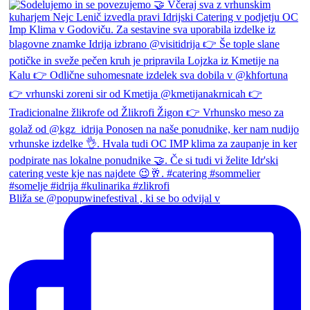
Bliža se @popupwinefestival , ki se bo odvijal v