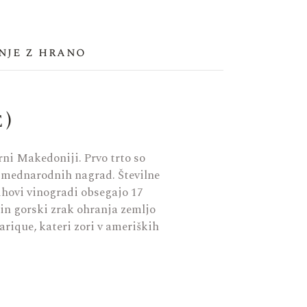
nje z hrano
)
rni Makedoniji. Prvo trto so
ki mednarodnih nagrad. Številne
ihovi vinogradi obsegajo 17
 in gorski zrak ohranja zemljo
barique, kateri zori v ameriških