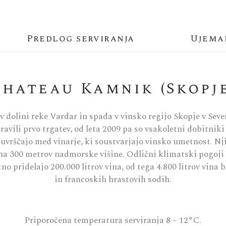
Predlog serviranja
Ujema
Chateau Kamnik (Skopje
dolini reke Vardar in spada v vinsko regijo Skopje v Seve
opravili prvo trgatev, od leta 2009 pa so vsakoletni dobitni
vrščajo med vinarje, ki soustvarjajo vinsko umetnost. Nj
 na 300 metrov nadmorske višine. Odlični klimatski pogoji
o pridelajo 200.000 litrov vina, od tega 4.800 litrov vina 
in francoskih hrastovih sodih.
Priporočena temperatura serviranja 8 – 12°C.