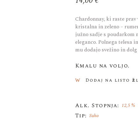
14,00
€
Chardonnay, ki raste prav 
kristalna in zeleno – rum
južno sadje s poudarkom m
eleganco. Polnega telesa i
mu dodajo svežino in dolg
Kmalu na voljo.
Dodaj na listo že
Alk. Stopnja:
12,5 %
Tip:
Suho