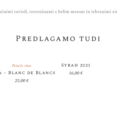
čnimi ravioli, testeninami z belim mesom in izbranimi siri
Predlagamo tudi
Syrah 2021
Peneče vino
a – Blanc de Blancs
16,00
€
25,00
€