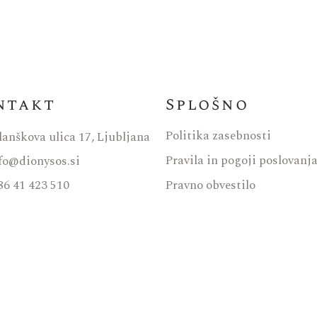
ntakt
Splošno
Politika zasebnosti
lanškova ulica 17, Ljubljana
Pravila in pogoji poslovanj
fo@dionysos.si
86 41 423 510
Pravno obvestilo