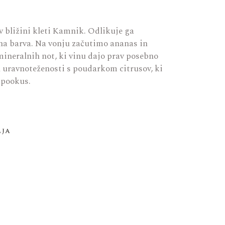
v bližini kleti Kamnik. Odlikuje ga
ena barva. Na vonju začutimo ananas in
ineralnih not, ki vinu dajo prav posebno
n uravnoteženosti s poudarkom citrusov, ki
 pookus.
lja