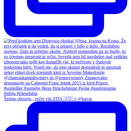
Širimo obzorja , večer vin ZDA 🇺🇸 v @kavar