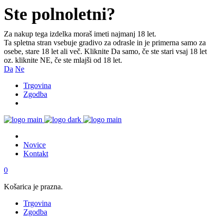
Ste polnoletni?
Za nakup tega izdelka moraš imeti najmanj 18 let.
Ta spletna stran vsebuje gradivo za odrasle in je primerna samo za
osebe, stare 18 let ali več. Kliknite Da samo, če ste stari vsaj 18 let
oz. kliknite NE, če ste mlajši od 18 let.
Da
Ne
Trgovina
Zgodba
Novice
Kontakt
0
Košarica je prazna.
Trgovina
Zgodba