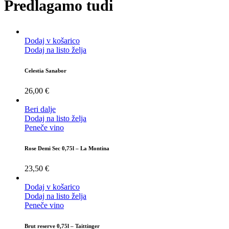
Predlagamo tudi
Dodaj v košarico
Dodaj na listo želja
Celestia Sanabor
26,00
€
Beri dalje
Dodaj na listo želja
Peneče vino
Rose Demi Sec 0,75l – La Montina
23,50
€
Dodaj v košarico
Dodaj na listo želja
Peneče vino
Brut reserve 0,75l – Taittinger