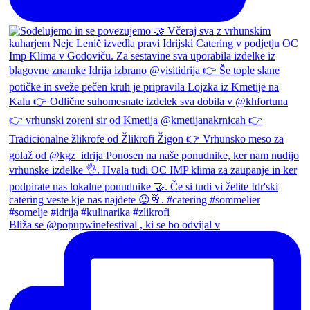
Bliža se @popupwinefestival , ki se bo odvijal v