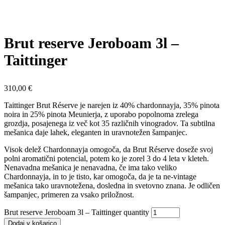
Brut reserve Jeroboam 3l –
Taittinger
310,00
€
Taittinger Brut Réserve je narejen iz 40% chardonnayja, 35% pinota
noira in 25% pinota Meunierja, z uporabo popolnoma zrelega
grozdja, posajenega iz več kot 35 različnih vinogradov. Ta subtilna
mešanica daje lahek, eleganten in uravnotežen šampanjec.
Visok delež Chardonnayja omogoča, da Brut Réserve doseže svoj
polni aromatični potencial, potem ko je zorel 3 do 4 leta v kleteh.
Nenavadna mešanica je nenavadna, če ima tako veliko
Chardonnayja, in to je tisto, kar omogoča, da je ta ne-vintage
mešanica tako uravnotežena, dosledna in svetovno znana. Je odličen
šampanjec, primeren za vsako priložnost.
Brut reserve Jeroboam 3l – Taittinger quantity
Dodaj v košarico