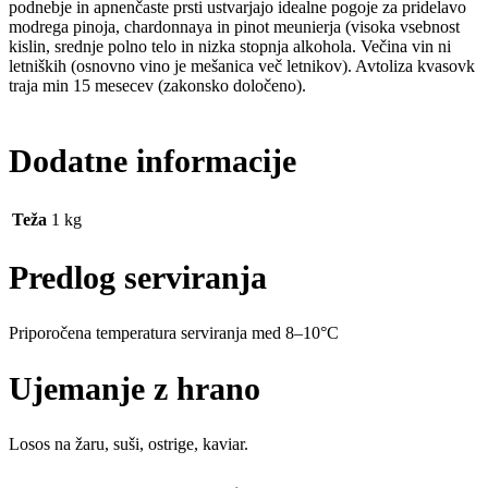
podnebje in apnenčaste prsti ustvarjajo idealne pogoje za pridelavo
modrega pinoja, chardonnaya in pinot meunierja (visoka vsebnost
kislin, srednje polno telo in nizka stopnja alkohola. Večina vin ni
letniških (osnovno vino je mešanica več letnikov). Avtoliza kvasovk
traja min 15 mesecev (zakonsko določeno).
Dodatne informacije
Teža
1 kg
Predlog serviranja
Priporočena temperatura serviranja med 8–10°C
Ujemanje z hrano
Losos na žaru, suši, ostrige, kaviar.