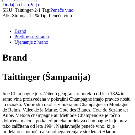
Dodaj na listo želja
SKU:
Taittinger-2-1
Tag:
Peneče vino
Alk. Stopnja:
12 %
Tip:
Peneče vino
Brand
Predlog serviranja
Ujemanje z hrano
Brand
Taittinger (Šampanija)
Ime Champagne je zaščiteno geografsko poreklo od leta 1824 in
samo vina proizvedena v pokrajini Champagne imajo pravico nositi
to oznako. Vinorodni okoliši v pokrajini Champagne so Montagne
de Reims, Valee de la Marne, Cote des Blancs, Cote de Sezane ter
Aube. Metoda champagne ali Methode Champenoise je točno
določena metoda po kateri poteka pridelava champagne in je prav
tako zaščitena od leta 1994. Najslavnejše peneče vino, ki je
pridelano s pomočjo alkoholnega vrenja v steklenici Hladno