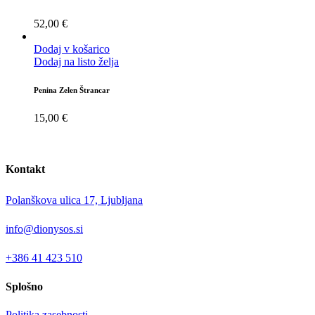
52,00
€
Dodaj v košarico
Dodaj na listo želja
Penina Zelen Štrancar
15,00
€
Kontakt
Polanškova ulica 17, Ljubljana
info@dionysos.si
+386 41 423 510
Splošno
Politika zasebnosti