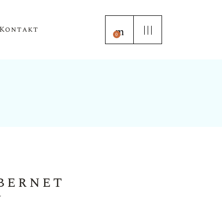
Kontakt
0
abernet
n