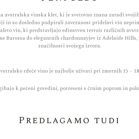
a avstralska vinska klet, ki je svetovno znana zaradi svoji
liji in so dosledno podpirali zavezanost pridelavi vin nepri
leto vin, ki predstavljajo edinstven terroir različnih avst
ine Barossa do elegantnih chardonnayjev iz Adelaide Hills,
značilnosti svojega izvora.
vstralsko rdeče vino je najbolje uživati pri zmernih 15 – 1
ibajo k pečeni govedini, potreseni s črnim poprom in polo
Predlagamo tudi