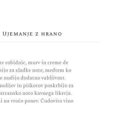
Ujemanje z hrano
e robidnic, murv in creme de
bijo za sladke note, medtem ko
e nudijo dodatno vabljivost.
olijev in piškotov poskrbijo za
 stransko noto kavnega likerja.
i na vročo ponev. Čudovito vino