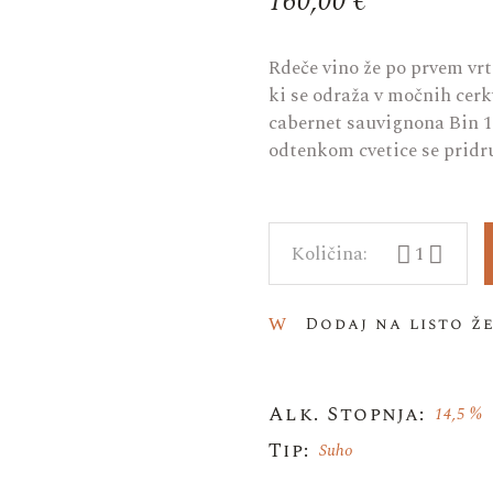
160,00
€
Rdeče vino že po prvem vrt
ki se odraža v močnih cerk
cabernet sauvignona Bin 14
odtenkom cvetice se pridruž
Bin 149 Caber
Dodaj na listo ž
Alk. Stopnja:
14,5 %
Tip:
Suho