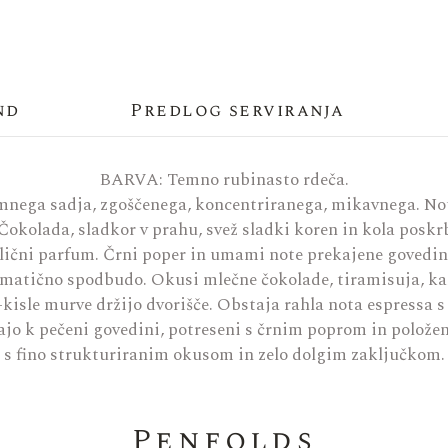
nd
Predlog serviranja
BARVA: Temno rubinasto rdeča.
mnega sadja, zgoščenega, koncentriranega, mikavnega. Not
Čokolada, sladkor v prahu, svež sladki koren in kola poskr
etlični parfum. Črni poper in umami note prekajene govedin
matično spodbudo. Okusi mlečne čokolade, tiramisuja, kan
kisle murve držijo dvorišče. Obstaja rahla nota espressa s
ajo k pečeni govedini, potreseni s črnim poprom in položen
s fino strukturiranim okusom in zelo dolgim zaključkom.
Penfolds