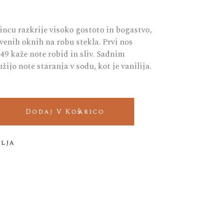
incu razkrije visoko gostoto in bogastvo,
venih oknih na robu stekla. Prvi nos
9 kaže note robid in sliv. Sadnim
ijo note staranja v sodu, kot je vanilija.
net Sauvignon quantity
Dodaj V Košarico
elja