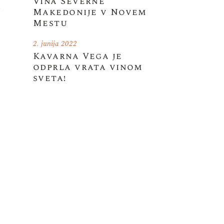
Vina Severne
a
Makedonije v Novem
Mestu
2. junija 2022
Kavarna Vega je
odprla vrata vinom
sveta!