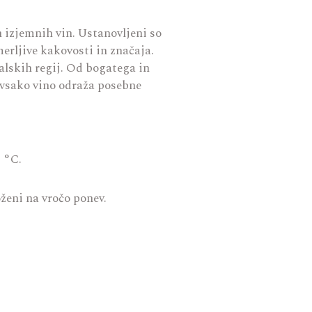
h izjemnih vin. Ustanovljeni so
merljive kakovosti in značaja.
ralskih regij. Od bogatega in
 vsako vino odraža posebne
8 °C.
ženi na vročo ponev.