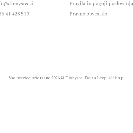
Pravila in pogoji poslovanj
fo@dionysos.si
86 41 423 510
Pravno obvestilo
Vse pravice pridržane 2026 © Dionysos, Dejan Levpušček s.p.