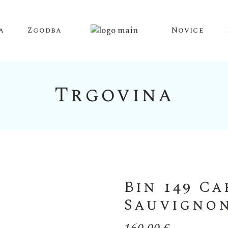
a
Zgodba
Novice
Trgovina
Bin 149 C
Sauvigno