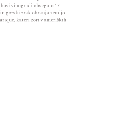
ihovi vinogradi obsegajo 17
 in gorski zrak ohranja zemljo
barique, kateri zori v ameriških