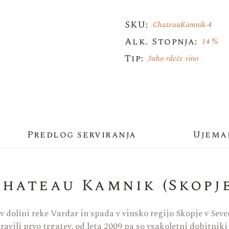
SKU:
ChateauKamnik-4
Alk. Stopnja:
14 %
Tip:
Suho rdeče vino
Predlog serviranja
Ujema
Chateau Kamnik (Skopje
dolini reke Vardar in spada v vinsko regijo Skopje v Seve
opravili prvo trgatev, od leta 2009 pa so vsakoletni dobitni