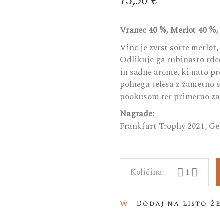
13,50
€
Vranec 40 %, Merlot 40 %
Vino je zvrst sorte merlot
Odlikuje ga rubinasto rde
in sadne arome, ki nato pr
polnega telesa z žametno 
pookusom ter primerno za 
Nagrade:
Frankfurt Trophy 2021, Ge
Winemaker's S
Dodaj na listo ž