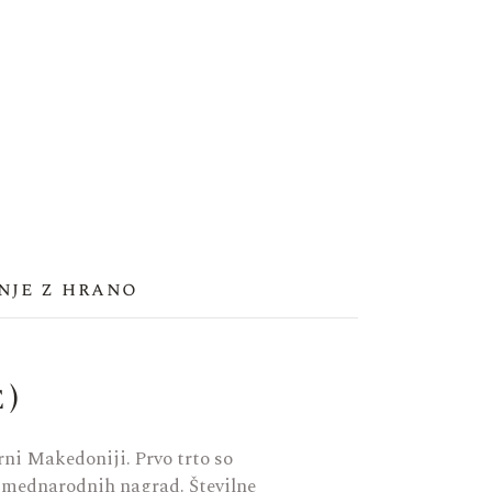
nje z hrano
)
rni Makedoniji. Prvo trto so
ki mednarodnih nagrad. Številne