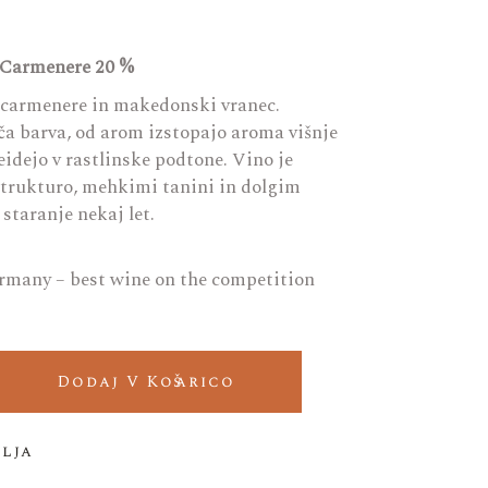
, Carmenere 20 %
, carmenere in makedonski vranec.
ča barva, od arom izstopajo aroma višnje
eidejo v rastlinske podtone. Vino je
strukturo, mehkimi tanini in dolgim
staranje nekaj let.
rmany – best wine on the competition
election 2023 quantity
Dodaj V Košarico
elja