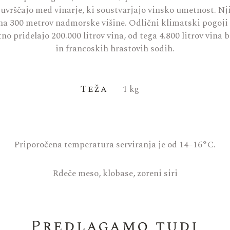
vrščajo med vinarje, ki soustvarjajo vinsko umetnost. Nj
 na 300 metrov nadmorske višine. Odlični klimatski pogoji
o pridelajo 200.000 litrov vina, od tega 4.800 litrov vina 
in francoskih hrastovih sodih.
Teža
1 kg
Priporočena temperatura serviranja je od 14–16°C.
Rdeče meso, klobase, zoreni siri
Predlagamo tudi