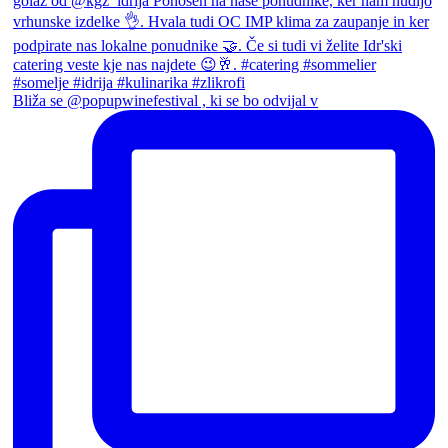
Bliža se @popupwinefestival , ki se bo odvijal v