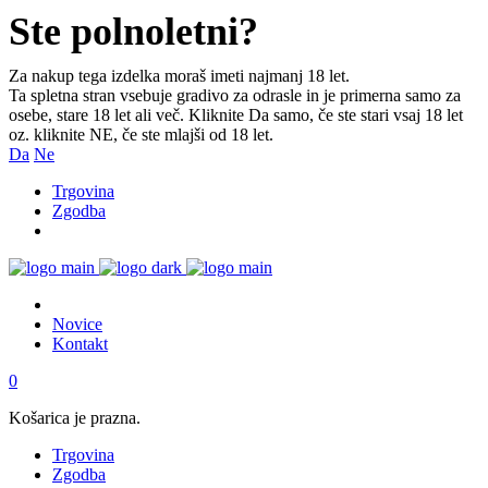
Ste polnoletni?
Za nakup tega izdelka moraš imeti najmanj 18 let.
Ta spletna stran vsebuje gradivo za odrasle in je primerna samo za
osebe, stare 18 let ali več. Kliknite Da samo, če ste stari vsaj 18 let
oz. kliknite NE, če ste mlajši od 18 let.
Da
Ne
Trgovina
Zgodba
Novice
Kontakt
0
Košarica je prazna.
Trgovina
Zgodba