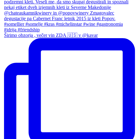
Širimo obzorja , večer vin ZDA 🇺🇸 v @kavar