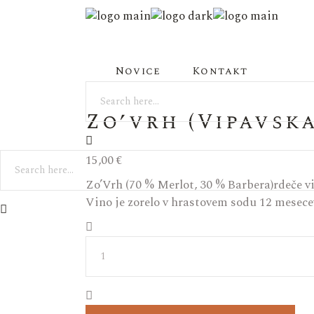
Novice
Kontakt
Zo’vrh (Vipavsk
15,00
€
Zo’Vrh (70 % Merlot, 30 % Barbera)rdeče vin
Vino je zorelo v hrastovem sodu 12 mesecev
Zo'vrh
(Vipavska
dolina)
quantity