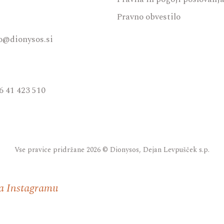
Pravno obvestilo
o@dionysos.si
6 41 423 510
Vse pravice pridržane 2026 © Dionysos, Dejan Levpušček s.p.
a Instagramu