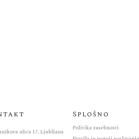
ntakt
Splošno
Politika zasebnosti
anškova ulica 17, Ljubljana
Pravila in pogoji poslovanj