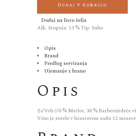
Dodaj V Košarico
Dodaj na listo želja
Alk. Stopnja:
13 %
Tip:
Suho
Opis
Brand
Predlog serviranja
Ujemanje z hrano
Opis
Zo’Vrh (70 % Merlot, 30 % Barbera)rdeče vin
Vino je zorelo v hrastovem sodu 12 mesecev