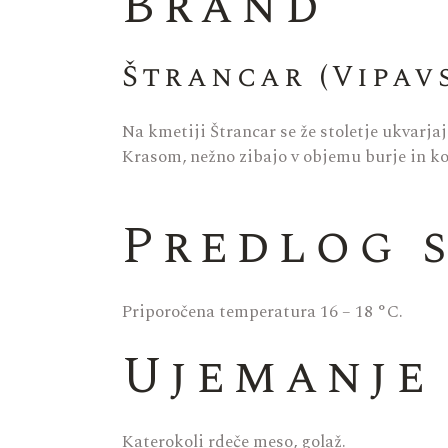
Brand
Štrancar (Vipav
Na kmetiji Štrancar se že stoletje ukvarjaj
Krasom, nežno zibajo v objemu burje in ko
Predlog 
Priporočena temperatura 16 – 18 °C.
Ujemanje
Katerokoli rdeče meso, golaž.