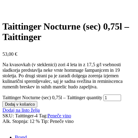
Taittinger Nocturne (sec) 0,75l –
Taittinger
53,00
€
Na kvasovkah (v steklenici) zori 4 leta in z 17,5 g/l vsebnosti
sladkorja predstavlja neke vrste hommage šampanjcem in 19
stoletja. Po drugi strani pa je zaradi dolgega zorenja izjemen
kulinarični spremljevalec, saj je sadna svežina in reminiscenca
rumenih breskev in suhih marelic hudo zapeljiva.
Taittinger Nocturne (sec) 0,75l – Taittinger quantity
Dodaj v košarico
Dodaj na listo želja
SKU:
Taittinger-4
Tag:
Peneče vino
Alk. Stopnja:
12 %
Tip:
Peneče vino
Brand