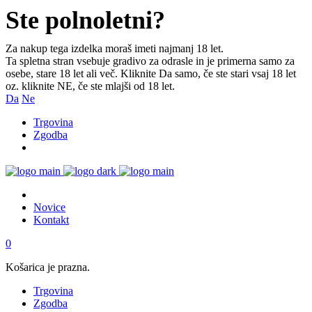
Ste polnoletni?
Za nakup tega izdelka moraš imeti najmanj 18 let.
Ta spletna stran vsebuje gradivo za odrasle in je primerna samo za
osebe, stare 18 let ali več. Kliknite Da samo, če ste stari vsaj 18 let
oz. kliknite NE, če ste mlajši od 18 let.
Da
Ne
Trgovina
Zgodba
Novice
Kontakt
0
Košarica je prazna.
Trgovina
Zgodba