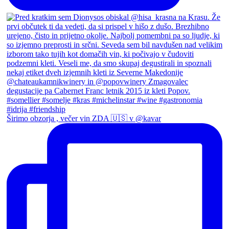
Širimo obzorja , večer vin ZDA 🇺🇸 v @kavar