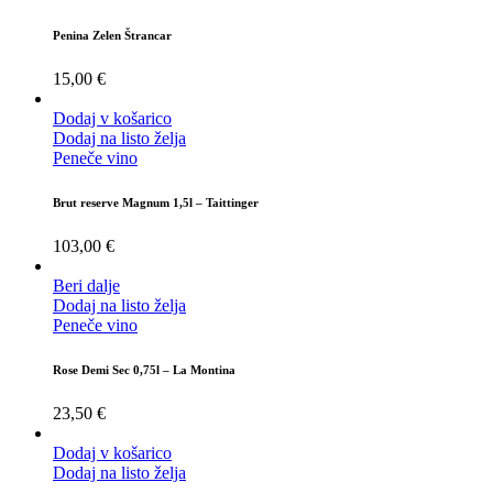
Penina Zelen Štrancar
15,00
€
Dodaj v košarico
Dodaj na listo želja
Peneče vino
Brut reserve Magnum 1,5l – Taittinger
103,00
€
Beri dalje
Dodaj na listo želja
Peneče vino
Rose Demi Sec 0,75l – La Montina
23,50
€
Dodaj v košarico
Dodaj na listo želja