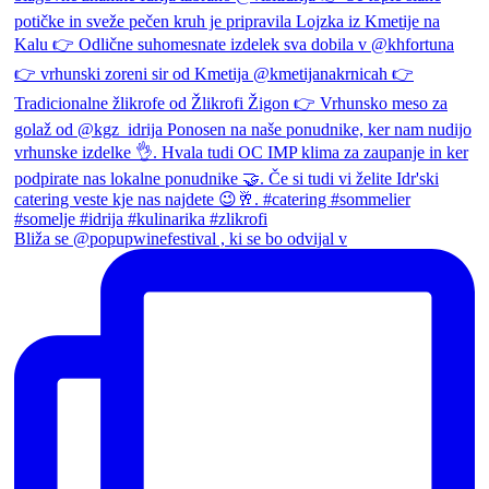
Bliža se @popupwinefestival , ki se bo odvijal v