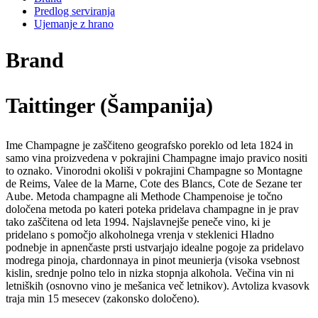
Predlog serviranja
Ujemanje z hrano
Brand
Taittinger (Šampanija)
Ime Champagne je zaščiteno geografsko poreklo od leta 1824 in
samo vina proizvedena v pokrajini Champagne imajo pravico nositi
to oznako. Vinorodni okoliši v pokrajini Champagne so Montagne
de Reims, Valee de la Marne, Cote des Blancs, Cote de Sezane ter
Aube. Metoda champagne ali Methode Champenoise je točno
določena metoda po kateri poteka pridelava champagne in je prav
tako zaščitena od leta 1994. Najslavnejše peneče vino, ki je
pridelano s pomočjo alkoholnega vrenja v steklenici Hladno
podnebje in apnenčaste prsti ustvarjajo idealne pogoje za pridelavo
modrega pinoja, chardonnaya in pinot meunierja (visoka vsebnost
kislin, srednje polno telo in nizka stopnja alkohola. Večina vin ni
letniških (osnovno vino je mešanica več letnikov). Avtoliza kvasovk
traja min 15 mesecev (zakonsko določeno).